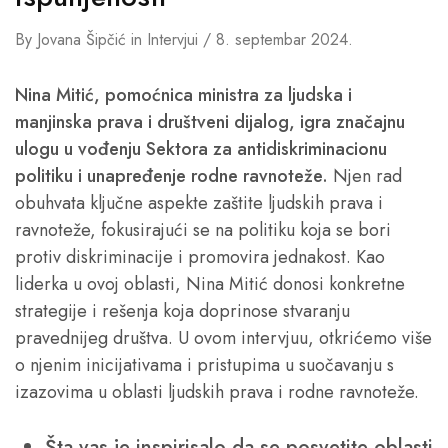
By
Jovana Šipčić
in
Intervjui
8. septembar 2024.
Nina Mitić, pomoćnica ministra za ljudska i
manjinska prava i društveni dijalog, igra značajnu
ulogu u vođenju Sektora za antidiskriminacionu
politiku i unapređenje rodne ravnoteže.
Njen rad
obuhvata ključne aspekte zaštite ljudskih prava i
ravnoteže, fokusirajući se na politiku koja se bori
protiv diskriminacije i promovira jednakost. Kao
liderka u ovoj oblasti, Nina Mitić donosi konkretne
strategije i rešenja koja doprinose stvaranju
pravednijeg društva. U ovom intervjuu, otkrićemo više
o njenim inicijativama i pristupima u suočavanju s
izazovima u oblasti ljudskih prava i rodne ravnoteže.
Šta vas je inspirisalo da se posvetite oblasti