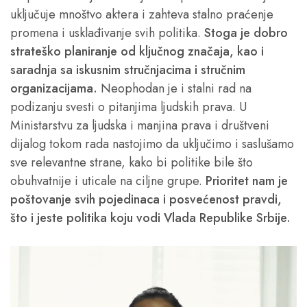
uključuje mnoštvo aktera i zahteva stalno praćenje
promena i usklađivanje svih politika.
Stoga je dobro
strateško planiranje od ključnog značaja, kao i
saradnja sa iskusnim stručnjacima i stručnim
organizacijama.
Neophodan je i stalni rad na
podizanju svesti o pitanjima ljudskih prava. U
Ministarstvu za ljudska i manjina prava i društveni
dijalog tokom rada nastojimo da uključimo i saslušamo
sve relevantne strane, kako bi politike bile što
obuhvatnije i uticale na ciljne grupe.
Prioritet nam je
poštovanje svih pojedinaca i posvećenost pravdi,
što i jeste politika koju vodi Vlada Republike Srbije.