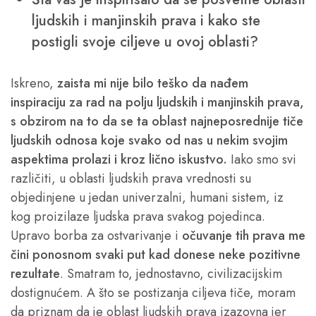
ljudskih i manjinskih prava i kako ste
postigli svoje ciljeve u ovoj oblasti?
Iskreno,
zaista mi nije bilo teško da nađem
inspiraciju za rad na polju ljudskih i manjinskih prava,
s obzirom na to da se ta oblast najneposrednije tiče
ljudskih odnosa koje svako od nas u nekim svojim
aspektima prolazi i kroz lično iskustvo.
Iako smo svi
različiti, u oblasti ljudskih prava vrednosti su
objedinjene u jedan univerzalni, humani sistem, iz
kog proizilaze ljudska prava svakog pojedinca.
Upravo borba za ostvarivanje i
očuvanje tih prava me
čini ponosnom svaki put kad donese neke pozitivne
rezultate
. Smatram to, jednostavno, civilizacijskim
dostignućem. A što se postizanja ciljeva tiče, moram
da priznam da je oblast ljudskih prava izazovna jer