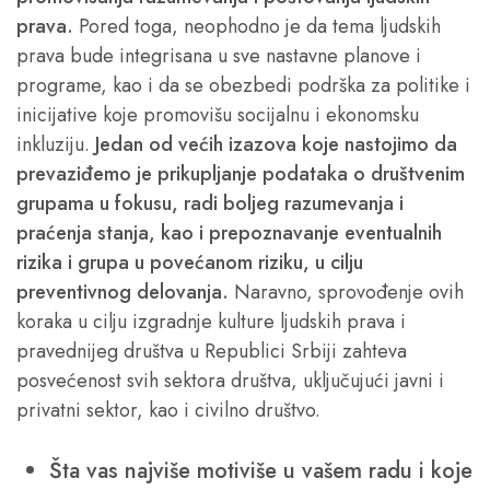
prava.
Pored toga, neophodno je da tema ljudskih
prava bude integrisana u sve nastavne planove i
programe, kao i da se obezbedi podrška za politike i
inicijative koje promovišu socijalnu i ekonomsku
inkluziju.
Jedan od većih izazova koje nastojimo da
prevaziđemo je prikupljanje podataka o društvenim
grupama u fokusu, radi boljeg razumevanja i
praćenja stanja, kao i prepoznavanje eventualnih
rizika i grupa u povećanom riziku, u cilju
preventivnog delovanja.
Naravno, sprovođenje ovih
koraka u cilju izgradnje kulture ljudskih prava i
pravednijeg društva u Republici Srbiji zahteva
posvećenost svih sektora društva, uključujući javni i
privatni sektor, kao i civilno društvo.
Šta vas najviše motiviše u vašem radu i koje