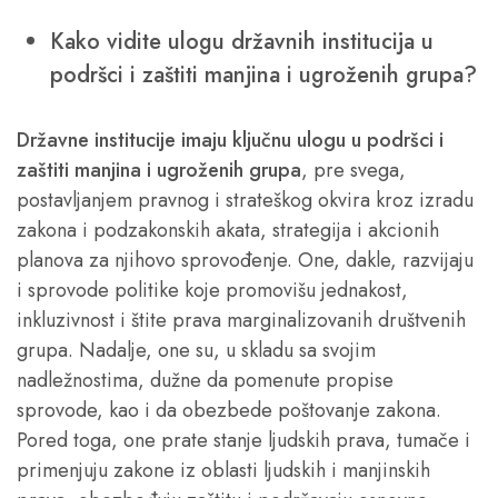
Kako vidite ulogu državnih institucija u
podršci i zaštiti manjina i ugroženih grupa?
Državne institucije imaju ključnu ulogu u podršci i
zaštiti manjina i ugroženih grupa
, pre svega,
postavljanjem pravnog i strateškog okvira kroz izradu
zakona i podzakonskih akata, strategija i akcionih
planova za njihovo sprovođenje. One, dakle, razvijaju
i sprovode politike koje promovišu jednakost,
inkluzivnost i štite prava marginalizovanih društvenih
grupa. Nadalje, one su, u skladu sa svojim
nadležnostima, dužne da pomenute propise
sprovode, kao i da obezbede poštovanje zakona.
Pored toga, one prate stanje ljudskih prava, tumače i
primenjuju zakone iz oblasti ljudskih i manjinskih