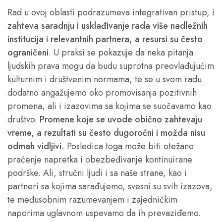
Rad u ovoj oblasti podrazumeva integrativan pristup, i
zahteva saradnju i usklađivanje rada više nadležnih
institucija i relevantnih partnera, a resursi su često
ograničeni
. U praksi se pokazuje da neka pitanja
ljudskih prava mogu da budu suprotna preovlađujućim
kulturnim i društvenim normama, te se u svom radu
dodatno angažujemo oko promovisanja pozitivnih
promena, ali i izazovima sa kojima se suočavamo kao
društvo.
Promene koje se uvode obično zahtevaju
vreme, a rezultati su često dugoročni i možda nisu
odmah vidljivi.
Posledica toga može biti otežano
praćenje napretka i obezbeđivanje kontinuirane
podrške. Ali, stručni ljudi i sa naše strane, kao i
partneri sa kojima sarađujemo, svesni su svih izazova,
te međusobnim razumevanjem i zajedničkim
naporima uglavnom uspevamo da ih prevaziđemo.