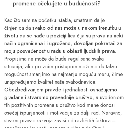
promene očekujete u budućnosti?
Kao što sam na početku istakla, smatram da je
činjenica da
svako od nas može u nekom trenutku u
životu da se nađe u poziciji lica čija su prava na neki
način ograničena ili ugrožena, dovoljan pokretač za
moju posvećenost u radu u oblasti ljudskih prava.
Propisima ne može da bude regulisana svaka
situacija, ali opreznim pristupom možemo da takvu
mogućnost smanjimo na najmanju moguću meru, čime
unapređujemo kvalitet naše svakodnevice.
Obezbeđivanjem pravde i jednakosti osnažujemo
građane i stvaramo pravednije društvo
, a uvođenjem
tih pozitivnih promena u društvo kod mene donosi
osećaj ispunjenosti i motivacije za dalji rad. Naravno,
stvarni pravac razvoja zavisi od različitih faktora –