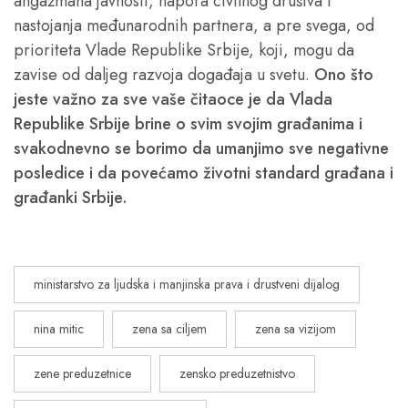
angažmana javnosti, napora civilnog društva i
nastojanja međunarodnih partnera, a pre svega, od
prioriteta Vlade Republike Srbije, koji, mogu da
zavise od daljeg razvoja događaja u svetu.
Ono što
jeste važno za sve vaše čitaoce je da Vlada
Republike Srbije brine o svim svojim građanima i
svakodnevno se borimo da umanjimo sve negativne
posledice i da povećamo životni standard građana i
građanki Srbije.
ministarstvo za ljudska i manjinska prava i drustveni dijalog
nina mitic
zena sa ciljem
zena sa vizijom
zene preduzetnice
zensko preduzetnistvo