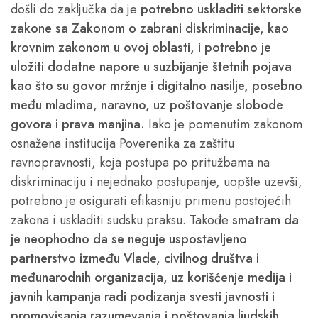
došli do zaključka da je
potrebno uskladiti sektorske
zakone sa Zakonom o zabrani diskriminacije, kao
krovnim zakonom u ovoj oblasti, i potrebno je
uložiti dodatne napore u suzbijanje štetnih pojava
kao što su govor mržnje i digitalno nasilje, posebno
među mladima, naravno, uz poštovanje slobode
govora i prava manjina.
Iako je pomenutim zakonom
osnažena institucija Poverenika za zaštitu
ravnopravnosti, koja postupa po pritužbama na
diskriminaciju i nejednako postupanje, uopšte uzevši,
potrebno je osigurati efikasniju primenu postojećih
zakona i uskladiti sudsku praksu. Takođe
smatram da
je neophodno da se neguje uspostavljeno
partnerstvo između Vlade, civilnog društva i
međunarodnih organizacija, uz korišćenje medija i
javnih kampanja radi podizanja svesti javnosti i
promovisanja razumevanja i poštovanja ljudskih