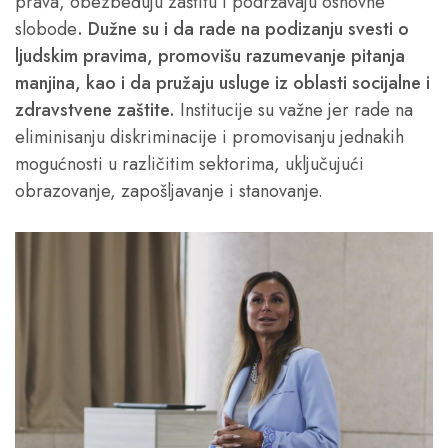
prava, obezbeđuju zaštitu i podržavaju osnovne
slobode
. Dužne su i da rade na podizanju svesti o
ljudskim pravima, promovišu razumevanje pitanja
manjina, kao i da pružaju usluge iz oblasti socijalne i
zdravstvene zaštite.
Institucije su važne jer rade na
eliminisanju diskriminacije i promovisanju jednakih
mogućnosti u različitim sektorima, uključujući
obrazovanje, zapošljavanje i stanovanje.