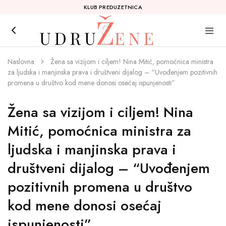
KLUB PREDUZETNICA
Klub
by
preduzetnica
JollyWoman
Naslovna
Žena sa vizijom i ciljem! Nina Mitić, pomoćnica ministra
za ljudska i manjinska prava i društveni dijalog – “Uvođenjem pozitivnih
promena u društvo kod mene donosi osećaj ispunjenosti”
Žena sa vizijom i ciljem! Nina
Mitić, pomoćnica ministra za
ljudska i manjinska prava i
društveni dijalog – “Uvođenjem
pozitivnih promena u društvo
kod mene donosi osećaj
ispunjenosti”